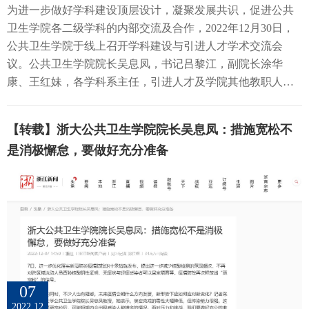
接：https://doi.org/10.1093/ecco-jcc/jjac19103：《Aliment
为进一步做好学科建设顶层设计，凝聚发展共识，促进公共
斗”的上医精神，介绍了复旦公卫学院传染病学科的发展历
政府和学院领导、老师们的大力支持和辛勤付出下，此次战
Pharmacol Ther》发文：揭示循环血中营养素对炎性肠病的影
卫生学院各二级学科的内部交流及合作，2022年12月30日，
史、师资团队和创新平台建设、教学与人才培养、社会服务
略合作必将结出丰硕的成果。 建始县委副书记、县长李永太
响膳食来源的抗氧化物、矿物质和维生素在炎性肠病的发生
公共卫生学院于线上召开学科建设与引进人才学术交流会
等情况，并为传染病学科建设提供了建议。浙江大学吴息凤
讲话随后，参会领导和老师一同观看了建始县宣传片，并听
发展过程中起着重要作用。本研究基于多项大型全基因组关
议。公共卫生学院院长吴息凤，书记吕黎江，副院长涂华
教授介绍了浙大公卫的办学历史、人才培养、科学研究和学
取了李永太县长对于建始县基本情况的介绍。李县长从地理
联研究(GWAS)筛选与抗氧化剂(β -胡萝卜素、番茄红素和尿
康、王红妹，各学科系主任，引进人才及学院其他教职人员
科建设特点，汇报了健康医疗大数据在基础研究和居民健康
位置、土地人口、交通建设、人文历史、特色产业等方面向
酸)、矿物质(铜、钙、铁、镁、磷、锌、硒)和维生素(叶酸、
参加本次会议。会议分为学科建设情况汇报、引进人才学术
支持等方面的应用，分享了以数字公共卫生为特色推进高水
与会人员介绍了建始县的发展现状，尤其强调了近年来建始
维生素A、B6、B12、C、D、E、K1)相关的单核苷酸多态性
交流报告和专家点评及交流讨论三部分，分别由院长吴息凤
平公卫学院建设，阐明了健康医疗大数据对于健康中国建
县在旅游、康养产业上的发展势头良好。他表示，建始县人
【转载】浙大公共卫生学院院长吴息凤：措施宽松不
位点作为工具变量，通过双样本孟德尔随机化研究揭示循环
和副院长王红妹主持。会议首先由吴息凤院长作学科建设报
设、数字中国建设和人类卫生健康共同体建设的重要意
民政府将积极推进此次战略合作项目的落地，期望通过此次
中的抗氧化物、矿物质和维生素与克罗恩病(CD)或溃疡性结
是消极懈怠，要做好充分准备
告。吴息凤院长在报告中回顾了公共卫生学院近年来在学科
义。 孙长颢教授作主旨报告何纳教授作主旨报告吴息凤教授
与公卫学院的合作进一步加强县域发展。 双方签订战略合作
直肠炎(UC)风险的关联。研究发现，遗传预测的高水平循环
建设和人才引进工作的主要进展和重大成就，深入分析了当
作主旨报告院长峰会下午场为学院建设交流报告及嘉宾讨
协议吴息凤院长与李永太县长签订战略合作协议。吕黎江书
血中番茄红素、维生素D和维生素K1可降低CD发病风险；番
前学院建设和人才工作面临的形势和存在的问题，并对下一
论。学院建设交流第一环节分别由昆明医科大学李燕教授、
记、雷宏伍副县长作见证。 双方交流讨论会上，双方就此
茄红素、磷 、硒、叶酸和维生素E可减少UC发病风险；而遗
步工作提出了具体要求。吴院长在报告指出，近年来，学院
中南大学谭红专教授、首都医科大学孙志伟教授以及石河子
次合作进行了交流。吴院长向李县长一行介绍了公共卫生学
传预测的循环血中高水平镁可能是CD和UC发病的危险因
在师资队伍建设、教书育人、合作交流、平台搭建等方面都
大学井明霞教授主持。北京大学詹思延教授介绍了北大公卫
院的发展现状。她表示，学院正在积极推进“高水平公共卫生
素。目前欧洲临床营养与代谢协会(ESPEN)建议炎性肠病患者
取得了令人欣喜的累累硕果，在办公学习空间、工作条件等
学科的改革发展历程；南京医科大学王建明教授汇报的医防
学院”及健康浙江百万人群队列项目的建设，并引进了大量名
需要每年评估自身的循环营养素水平并适当摄入补充剂，这
方面得到较大改善，进一步总结凝练了学院的使命、愿景和
融合、理实贯通、学研一体复合型公共卫生人才培养体系；
校顶尖公卫人才，正在蓬勃发展中。她也指出，学院的“大公
项研究揭示了循环血中抗氧化剂、矿物质和维生素对炎性肠
发展思路，不断深化“一院一策”改革，通过不断拓展创新合
北京协和医学院杨维中教授介绍了“群医学+”特色公共卫生学
卫”“大健康”理念是与营养、衰老、康养等方面紧密联系的。
07
病的影响，为未来炎性肠病营养素预防的研究与指南制定提
作模式，同国家、浙江省以及杭州市疾控等建立了良好的合
科建设；中山大学夏敏教授介绍了全链条-阶梯式的公共卫生
雷副县长则表示，基于我国人口老龄化趋势和人们养老观念
2022.12