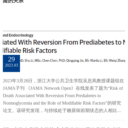
重要意义。在“丢失钱包”的研究范式中，集体主义文化下，
险的关系
食评分每增加3分，总体认知功能z分数高0.11 (95% CI: 0.06-
公民所认可的“诚实”行为，应该通过“保管钱包”来进行更恰当
0.16, P-趋势<0.001)，相当于年龄平均年轻1岁。在对8项队列
的衡量；而个人主义文化下，则应优先考虑建立社会互动
研究的荟萃分析中（26,103名受访者），较高的MIND膳食评
和“主动联系”钱包所有者作为可取的表征。潜在的个人主义/
分与较好的认知功能(beta: 0.042, 95% CI：0.020, 0.065,
集体主义可能会塑造个人对社会规范的信念，从而驱动不同
I2=40%) 和较慢的认知衰退(beta: 0.014, 95% CI：-0.010, 0.037,
文化中与公民诚实相关的不同信念和行为。由此可见，使用
I2=99%)存在潜在关联。图1. MIND膳食模式依从性（每增加3
单一的诚信指标，尤其是西方文化为中心的指标，会低估集
分）与总体认知功能z分数及其衰退速率的关联MIND膳食模
体主义文化中的诚信水平。本研究和2019年发表在PNAS上的
式与老年痴呆风险的关联（JAMA Psychiatry, 2023）2023年5
29
另一项研究相互呼应：集体主义文化中，表面的‘妥协、忍
月，袁长征研究员课题组在《JAMA Psychiatry》发表了题为
2023.03
耐’之下，对内群体比对外群体有更多的隐默性人际警惕。这
《Association of the Mediterranean Dietary Approach to Stop
两个研究提示，不论是在国家水平，还是在中国不同区域水
Hypertension Intervention for Neurodegenerative Delay (MIND)
2023年3月28日，浙江大学公共卫生学院吴息凤教授课题组在
平，人际和道德判断都因个人主义和集体主义文化的差异而
diet with the risk of dementia》的研究论文。该研究基于三项大
JAMA子刊 《JAMA Network Open》在线发表了题为“Risk of
产生了复杂的互动机制，而竞争情景（零和博弈、共赢情
型人群队列的18,136中老年人群开展，并纳入当前发表的所有
Death Associated With Reversion From Prediabetes to
景）等变量起着重要的调节效应。相关研究对“集体主义”这
文献进行荟萃分析，探索MIND膳食模式依从性与老年痴呆风
Normoglycemia and the Role of Modifiable Risk Factors”的研究
一文化概念进行了更全面和立体的梳理。这一系列的工作不
险的关系。研究纳入了英国Whitehall II研究（WII，2002-
论文。该研究发现，与持续处于糖尿病前期状态的人相比，3
仅引领了相关领域的理论进展，在国内外学界引起了不小的
2016）、美国健康和退休研究（HRS，2013-2018）以及弗雷
年内从糖尿病前期逆转为正常血糖的人总体死亡风险并未降
反响；也为“讲好中国故事”，发扬积极影响力做出了积极贡
明翰心脏研究子代队列（FOS，1998-2019）进行队列分析，
低。但对于遵循健康生活方式（包括积极运动和不吸烟）的
献。ReferenceLiu, S. S., Morris, M. W., Talhelm, T., & Yang,