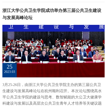
瑞、复旦大学公共卫生学院孙亮研究员、浙江大学计算机科
膳食影响认知健康的潜在机制，为老年痴呆的膳食预防提供
服用史；糖尿病被定义为：空腹血糖≥7.0 mmol/L，或医生诊
学与技术学院王海帅研究员、南京医科大学公共卫生学院张
系统性科学依据。
断为糖尿病，和（或）服用降糖药物；正常血糖被定义为：
浙江大学公共卫生学院成功举办第三届公共卫生建设
汝阳副教授、浙江大学公共卫生学院副院长涂华康教授、周
空腹血糖<5.6 mmol/L。在1-3年内，对所有参与者进行两次血
与发展高峰论坛
旭东教授、袁长征研究员、徐欣研究员等受邀分别作青年论
糖测量，根据血糖状态，将所有人群划分为保持糖尿病前期
坛报告。浙江大学公共卫生学院院长吴息凤教授、副院长王
组、进展为糖尿病组和逆转为正常血糖组。在统计分析方
红妹教授，陈光弟教授、夏大静教授、金明娟教授以及李文
面，本研究采用Cox比例风险模型分析糖尿病前期转化状态与
渊研究员等80余位师生代表出席本次论坛。 青年论坛会场会
全因死亡、心血管死亡和癌症死亡的关联。研究结果研究结
议首先由吴息凤院长致欢迎辞。吴息凤院长以“独学而无友，
果发现，与持续处于糖尿病前期的人相比，进展为糖尿病的
则孤陋而寡闻；勤学而交友，则博学而睿智”道出本次青年论
人的全因死亡和心血管死亡风险分别增加了50%（HR=1.50,
坛的意义所在，她指出构建强大的公共卫生体系、健全预警
95% CI: 1.25~1.79）和61%（HR=1.61, 95% CI: 1.12~2.33）
响应机制、全面提升防控和救治能力是对新一代公卫人的要
（表1）。这表明糖尿病前期进展为糖尿病的死亡风险显著增
25
求。最后，吴院长再次向齐聚启真湖畔的各位嘉宾及学者表
加。然而，逆转为正常血糖者的全因死亡、心血管死亡和癌
2023.03
示热烈欢迎，并预祝本次青年论坛圆满成功。 吴息凤院长致
症死亡风险并未降低。表1：糖尿病前期转化状态与死亡风险
欢迎辞王红妹教授主持黄存瑞教授围绕“气候变化与健康”主
的关系经过对可改变风险因素和全因死亡的多项分析后，课
3月25-26日，由浙江大学公共卫生学院主办的第三届公共卫
题，从气候变化带来的多方面影响出发，揭示了气候变化影
题组发现，与不积极运动的持续性糖尿病患者相比，那些经
生建设与发展高峰论坛在杭州顺利召开。本次论坛围绕高水
响健康的机制存在滞后性、间接性等一系列复杂的特征，并
常运动并逆转了糖尿病前期的患者具有显著较低的死亡风险
平公共卫生学院的建设与思考、数智赋能的大公卫大健康学
指出气温变化是对人类健康影响最大、最直接的因素。涂华
（HR=0.72, 95% CI: 0.59~0.87）。而与体重正常的持续性糖
科建设与发展以及高层次公共卫生青年人才培养等关键议题
康教授的报告指出将真实世界临床数据关联基因组学数据在