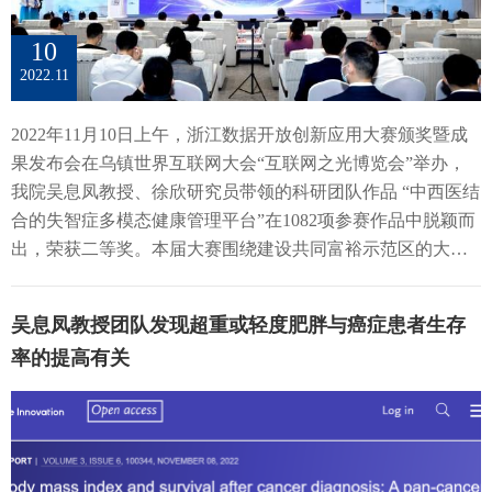
想。 孙强教授作学院建设交流报告王华教授作学院建设交流
域作出的贡献表示了高度的赞扬与肯定，评选出了“世界卫生
测，建立模型，对感染人数和重症患者数做出合理的研判，
威、宋培歌、李雪、李文渊、杨杰、谈笑等分别作了学术报
报告张本教授作学院建设交流报告王彤教授作学院建设交流
健康论坛青年学者奖” 获得者。
动态调整防控措施。”科学研判下，相关部门要制定好相应的
10
告。报告围绕学术研究背景和方向、研究内容、主要研究成
报告胡国清教授作学院建设交流报告刘雅文教授作学院建设
预防和预案处置措施。各大药店和平台需全力保障各类药品
2022.11
果以及未来研究规划等方面展开，报告内容丰富、深入浅
交流报告周东明教授作学院建设交流报告随后，浙江大学朱
的储备和供应。对于医疗系统来说，要提前部署医疗分级诊
出、求实严谨，向全体参会人员充分展现了学院当前在公共
益民教授主持了第二场嘉宾讨论。与会嘉宾就高水平公共卫
治程序，ICU病房要强化对重症患者的救治能力，储备好药
2022年11月10日上午，浙江数据开放创新应用大赛颁奖暨成
卫生学科研究前沿的创新性工作和阶段性成果，激发了与会
生学院建设、我国公共卫生学院的发展前景、高水平公共卫
物、呼吸机等物资，普通医院的新冠诊治能力也需要全面提
果发布会在乌镇世界互联网大会“互联网之光博览会”举办，
人员的浓厚兴趣，为学科间进一步相互交流打下了基础。会
生人才的培养等话题展开探讨，对如何弥补医防融合与校地
升，做好医院非感染病房的适宜化改造，做到需要时病房可
我院吴息凤教授、徐欣研究员带领的科研团队作品 “中西医结
议最后，参会专家对汇报的内容进行了点评，提供了很多学
融合中存在的鸿沟、如何理解科研型和应用型人才培养的矛
以快速转化，随时收治新冠患者。【本文转自浙大公共卫生
合的失智症多模态健康管理平台”在1082项参赛作品中脱颖而
院发展的宝贵建议。吴息凤院长、吕黎江书记对本次会议进
盾等问题提出建设性意见。 嘉宾讨论（二）峰会最后，吴息
学院院长吴息凤：措施宽松不是消极懈怠，要做好充分准备
出，荣获二等奖。本届大赛围绕建设共同富裕示范区的大场
行了总结，也对学院未来发展进行了展望。他们充分肯定各
风院长向与会嘉宾、师生表示衷心的感谢，感谢公卫领域同
(zjol.com.cn)】
景，聚焦重点群体、重点领域、重点问题，深入谋划场景需
学科系做出的努力及取得的成绩并指出，公共卫生学院正在
仁们对高水平公卫学院建设、学科发展与人才培养提出的真
求，推出扩中提低“新方案”，构建就业创业“新范式”，滋养社
稳步前进，越来越多的尖端人才加入了学院，并且已经在各
知灼见，期待广大公卫人继续加强交流合作，共筑新时代公
吴息凤教授团队发现超重或轻度肥胖与癌症患者生存
会文明“新风尚”，提升公共卫生服务“新能力”。吴息凤教授、
个领域作出了优秀的成绩。他们强调，要抓住发展的机遇，
共卫生建设与发展新篇章。至此，第三届公共卫生建设与发
率的提高有关
徐欣研究员科研团队关注阿尔兹海默症群体，通过医疗健康
在学院发展方向、平台搭建等方面各学科系应该加强交流合
展高峰论坛院长峰会圆满落幕。文字 | 赵炜幸 张子卿 蒋方圆
大数据、人工智能等技术采集分析个体及群体多模态数据，
作，凝练方向形成合力，聚焦国家战略和社会需求，注重解
图片 | 会场摄影
构建失智症精准预测评估模型，为失智症风险人群提供个性
决社会经济发展、改善人民生活水平中出现的实际问题，发
化的健康管理干预方案。目前，该项目已在浙江省内20余个
挥好数智赋能和学科融合的优势，助力学科建设和学院改革
社区和体检机构使用，显现出该方案的优秀效能。浙江数据
发展，为构建更高水平、更具影响力的公共卫生学院添砖加