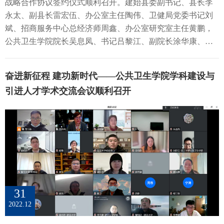
战略合作协议签约仪式顺利召开。建始县委副书记、县长李
程峰教授以及王福俤教授对各位青年学者的研究进行了细致
文：揭示循环炎症细胞因子与溃疡性结肠炎的因果关系系统
作。 李立明教授作主旨报告高福院士作“从病毒研究看科学
永太、副县长雷宏伍、办公室主任陶伟、卫健局党委书记刘
的点评，对各位青年学者的研究表示了高度的肯定与赞扬，
性炎症是溃疡性结肠炎(UC)的标志性特征，各类炎症细胞因
突破与技术进步”主旨汇报。他回顾了我国在新冠疫情早期发
斌、招商服务中心总经济师周鑫、办公室研究室主任黄鹏，
并并分享了各自的研究感悟，点评专家指出，各位青年研究
子可能成为UC初级预防的潜在目标。本研究首先整合了两项
挥的“吹哨人”作用，强调“全球化”对公共卫生建设与发展的重
公共卫生学院院长吴息凤、书记吕黎江、副院长涂华康、社
者要珍惜和把握当下的学习机会，要有坚韧不拔的拼搏精
多中心观察性研究的血清蛋白质组学分析数据，全面探索与
要性。他提出要站在国际科学发展的前沿角度，紧抓国家社
会医学系杨芊教授、大数据健康科学系刘足云、徐欣研究员
神、脚踏实地的实干精神、终身学习的奋斗精神，要常怀感
UC风险相关的循环炎症蛋白标志物。随后使用血清蛋白组相
会发展中重大需求的科学与技术问题，从病毒溯源、疫苗研
出席签约仪式。签约仪式由杨芊教授主持。 吴息凤院长致欢
恩之心，为解决人类健康问题努力探寻，开拓进取。 王慧院
关的5项GWAS以及基于28,738个欧洲人UC风险相关的GWAS
奋进新征程 建功新时代——公共卫生学院学科建设与
究、药物开发和应急管理等角度出发，强调科学求真和行政
迎辞会议首先由吴息凤院长致欢迎辞，并对此次战略合作项
长程峰教授何春艳教授王福俤教授至此，第三届公共卫生建
数据，进行正向与反向的双向孟德尔随机化分析进一步验证
务实，向科学要答案、向技术要方案，科学求异、技术求
引进人才学术交流会议顺利召开
目做了简要介绍。吴院长表示，合作建立“建始县人民政府一
设与发展高峰论坛——青年论坛在学者们的精彩分享和热情
循环炎症蛋白标志物和UC风险之间的关联。血清蛋白质组学
同、医学求全。 高福院士作主旨报告梁万年教授围绕“创新
浙江大学公共卫生学院健康老龄化发展合作基地”是公卫学院
交流中圆满落幕。 文字 | 陈琳 程思清图片 | 会场摄影
数据的汇总分析确定了14种与UC风险相关的炎症蛋白标志
型公共卫生与健康卓越人才培养范式”的主题，介绍了清华大
和建始县人民政府立足于积极应对人口老龄化的国家战略要
物，正向MR进一步验证了循环细胞因子CXCL9、CXCL11和
学万科公共卫生与健康学院在办学理念、组织架构和学科布
求，为做好老年人经济保障、医疗保障和服务保障，切实提
CASP8水平的持续升高是UC的重要危险因素。现有观察性研
局方面的特点以及打破传统知识结构的国际化定位，明确了
高老年群体养老能力，开发老年人力资源并激发“银发”经济
究大多受限于混杂因素和反向因果的影响，同时缺乏高质量
未来公卫学院将要秉承学科交叉协同发展、立足中国面向世
潜力，探索中西部地区医养结合的县域政策而开展的一次友
的随机对照实验数据，无法区分系统性炎症对UC发病的因果
界的同时，服务社会、勇于担当的发展理念。 梁万年教授作
好协作。她认为，浙大公卫学院是国家高水平公共卫生学院
关联以及UC进展对系统性炎症的后续影响。该项研究利用遗
主旨报告在浙江大学公共卫生学院许正平教授和陈坤教授的
建设单位之一，在推进高水平公卫学院建设过程中，更是要
传学分析为CXCL9、CCL11和CASP8的失调在溃疡性结肠炎
31
共同主持下，孙长颢教授结合哈尔滨医科大学的特色人才培
将科研学术优势运用到为社会谋进步、为民众谋幸福之中
发病机制中的因果关系提供证据，为这些细胞因子和趋化因
2022.12
养模式和理念，介绍了哈尔滨医科大学营养与食品卫生学科
去，而基于我国人口老龄化现状，发展医养和康养事业是具
子相关通路的精准治疗和药物开发提供了新的视角。论文链
的建设情况。复旦大学何纳教授围绕“为人群服务、为强国奋
有重大意义的、是大有可为的。吴院长相信，在建始县人民