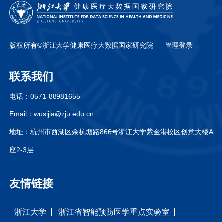
间，41.9%参与者死亡。分析数据显示，癌症患者中，戒烟者
立方样条图（2）K-M生存曲线表明，BMI较高的患者有更长
预期寿命缩短了3.7年，吸烟者则缩短了5.9年，即，与不吸烟
的生存期。和标准体重（BMI：18.5-24.9）的患者相比，超重
者相比，戒烟者的死亡风险高9%，吸烟者则高19%。在对每
患者（BMI：25-29.9）死亡风险降低了15%（HR=0.85，
日吸烟量与死亡风险和开始吸烟年纪与死亡风险的关系研究
版权所有©浙江大学健康医疗大数据国家研究院
管理登录
95% CI=0.83-0.87），肥胖患者（BMI≥30）的死亡风险甚至
中，科研团队发现，每日吸烟量越大，死亡风险增加越多，
降低了18%（HR=0.82，95% CI=0.80-0.85）（图3）。图3
相对于不抽烟的人，每天要抽21支以上的患者，死亡风险增
BMI与总生存期关系的K-M生存曲线（3）和标准体重的患者
联系我们
加了32%；开始抽烟的年纪越小，预后也越差，对比不抽烟
相比，在男性患者（诊断年龄为40岁）中，超重者的期望寿
的人，17岁以下就开始抽烟的患者，死亡风险增加了32%。
电话：
0571-88981655
命增加了4.5年，肥胖者的期望寿命甚至增加了5.9年；在女性
另一组戒烟与患者死亡风险关系的研究数据显示，相比当前
患者中，超重者的期望寿命可超出2.4年（诊断年龄为45-55
Email：
wusijia@zju.edu.cn
吸烟患者，戒烟患者的死亡风险有大幅降低，戒烟20年的患
岁），肥胖患者的期望寿命则多出了3.0年（诊断年龄为50
者死亡风险降低15%。此外，研究团队发现，吸烟和戒烟对
地址：
杭州市西湖区余杭塘路866号浙江大学紫金港校区创意大楼A
岁）。反而体重较轻者，其期望寿命较标准体重患者要减少
死亡风险的影响在非吸烟相关癌症的患者中显示出更强的关
许多（图4）。图4 不同围诊断期体重的期望寿命（左男，右
座2-3层
联性。研究者认为，这可能与非吸烟相关癌症患者的存活时
女）研究结果表明，超重或轻度肥胖的围诊断期BMI与癌症
间更长，吸烟与戒烟的影响在他们身上的积累时间更久有
患者生存率的提高有关。在去除方法学局限性导致的非因果
友情链接
关。而通过对吸烟与不同种类癌症之间的关系分析，科研团
解释后，这些关联仍然存在。该研究的发现为制定基于癌症
队发现，在研究数据包括的所有23种癌症中，吸烟与20种癌
治疗的体重管理策略提供了支持，并且，研究团队认为医者
症死亡风险增加有关，曾吸烟则与18种癌症死亡风险增加有
浙江大学
浙江省智能预防医学重点实验室
对于超重和轻度肥胖患者控制体重的建议应更为谨慎。