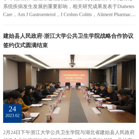
谢，并分享了浙江大学在抗击新冠肺炎疫情和为加强一流公
形态学特征、多模态、多中心等类型数据进行深度学习及算
系统疾病发生发展的重要影响，相关研究成果发表于Diabetes
同第一作者。本课题受到浙江省智能预防医学重点实验室，
共卫生学科建设方面做出的努力和取得的成绩，同时也表达
法训练，为大规模筛查诊断神经精神疾病开拓了道路。张汝
Care，Am J Gastroenterol，J Crohns Colitis，Aliment Pharmacol
健康浙江百万人群队列等项目资助。图文丨吴息凤教授课题
了浙江大学对公共卫生事业高质量发展的高度重视和大力支
阳副教授，从预测模型的本质及价值出发，强调了规范在模
Ther等杂志；浙江大学公共卫生学院为第一作者单位，李雪
组
持。浙江省卫健委主任王仁元对本次论坛的召开表示祝贺，
型构建及评估中的重要性，并结合脑胶质瘤预后预测模型及
研究员为主要通讯作者。01：《Diabetes Care》发文:揭示II型
对各位专家对浙江省医疗卫生事业的支持表示感谢，并分享
建始县人民政府·浙江大学公共卫生学院战略合作协议
肺癌预后、风险预测模型的实例，以通俗易懂的方式展示了
糖尿病和血糖稳态受损与胃肠道疾病风险的遗传学关联本研
了浙江省在抗击新冠肺炎疫情中做出的努力和收获的启示，
预测因子识别、模型构建及评价、模型应用全链条体系的注
签约仪式圆满结束
究整合了美国百万退伍军人计划(MVP)、DIAMANTE、UKB
指出浙江省要以打造“公共卫生最安全”为目标，补齐疫情防
意要点。徐欣研究员提出利用语音识别对认知评估工具进行
和日本生物银行(BBJ)等涵盖了22万病例和117万对照的大型
控短板，健全公共卫生体系，同时要加强高水平院校建设、
智能化提升，通过多模态语义理解模型解决语音识别方言的
GWAS数据，通过各种遗传学统计分析方法，系统评估了II型
培养专业复合型人才，为浙江公共卫生事业的发展把脉开
难点，目前该智能化筛查工具已在大范围社区老年人群中得
糖尿病和血糖稳态受损与23种胃肠道疾病风险的遗传学关
方。 任少波书记致辞 王仁元主任致辞吴息凤院长主持开幕
到了有效性验证，并用于开展社区认知症健康管理的干预研
联。结果表明，遗传预测的II型糖尿病与胃炎、肠易激综合
式在李鲁教授和叶真会长的共同主持下，李立明教授、高福
究。 周旭东教授作青年论坛报告王海帅研究员作青年论坛报
征、溃疡性结肠炎、急性胰腺炎及非酒精性脂肪肝等12种消
院士、梁万年教授、分别作主旨报告。李立明教授带来题
告张汝阳副教授作青年论坛报告徐欣研究员作青年论坛报告
化系统疾病的风险升高相关；同时，遗传预测的空腹胰岛素
为“我国公共卫生科研现状及其思考”的主旨报告，介绍了我
圆桌讨论环节，杭州凯莱普精准医疗执行总裁兼南京医科大
和血糖水平与胰腺炎、非酒精性脂肪肝等胃肠道疾病风险呈
国公共卫生代表性重点科研项目，从新发传染病应急、数字
24
学产业教授刘华芬教授和上海慧程生物医疗科技有限公司高
正相关。这项研究从遗传学角度为II型糖尿病与胃肠道疾病风
公共卫生、健康医疗大数据驱动的疾病防治与公众健康等方
2023.02
级副总裁许靖曼分别介绍了“多组学助力人群队列研究及标志
险的关联提供了科学依据，强调了II型糖尿病患者群体胃肠道
面分析了我国公共卫生关键科学问题发展水平与国外的差
物转化”和“生物样本库助力精准医学发展”。 圆桌讨论-刘华
疾病共病防治的重要性。论文链接：
距，指出要推动面向公众健康的多学科交叉融合，促进公共
2月24日下午浙江大学公共卫生学院与湖北省建始县人民政府
芬圆桌讨论-许靖曼专家点评环节，王慧院长、何春艳教授、
https://doi.org/10.2337/dc22-1385 02：《J Crohns Colitis》发
卫生科技成果的转化应用，深化公共卫生科技的多边国际合