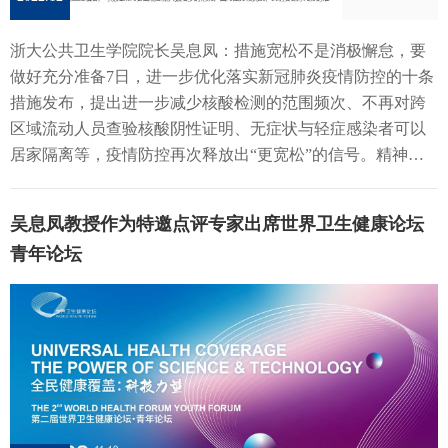
供新的见解。论文链接：https://doi.org/10.1111/apt.17392 04:
作关系，同时也深化了与国际名校的交流。吴院长还指出，
实践能力培养体系；厦门大学葛胜祥教授介绍了在国家传染
的转变，建始县正立足本地特色积极探索医养和康养产业的
《Am J Gastroenterol》发文：揭示健康生活方式、遗传因素对
在今年，学院达成了两项里程碑式的成就，一是入围了国家
病诊断试剂与疫苗工程技术研究中心发展思路指导下，在学
发展，但仍面临着公共卫生相关专业人才匮乏、业态与服务
浙大公共卫生学院院长吴息凤：措施宽松不是消极懈怠，要
炎性肠病的环境-基因交互作用基于英国生物银行(UKB)中
高水平公共卫生学院建设单位，二是获批了“健康浙江百万人
院建设方面取得的成果；西安交通大学庄贵华教授分享了西
方式单一等困境，期望通过此次政校合作能够进一步加强县
做好充分准备7日，进一步优化落实新冠肺炎疫情防控的十条
429,515欧洲人群的表型和遗传数据，本研究整合多个炎性肠
群队列”项目。此外，学院在课程与专业教材建设改革、实践
安交大以师资队伍建设为核心，以学科交叉和校地融合为
域建设。双方参会人员就人才、医保、基层医疗资源、数据
措施发布，提出进一步减少核酸检测的范围频次、不再对跨
病相关的遗传多态性位点构建了有效反映复杂疾病遗传风险
教学改革、多学科交叉人才引进、高水平论文发表、社会服
翼，推动高水平公共卫生学院建设的思路；山东大学孙强教
化建设以及此次项目的具体内容等方面开展了热烈的讨论，
区域流动人员查验核酸阴性证明、无症状与轻症感染者可以
的多基因风险评分(PRS)，通过基因-环境交互作用分析发现多
务、党建引领等方面也获得了显著提升。抓住新机遇，踏上
授分享了在面对学院规模小、科研项目“多小散”、缺乏高层
为建始县县域公共卫生事业的发展建言献策。 此次签约仪式
居家隔离等，疫情防控再次释放出“更宽松”的信号。精神振
基因遗传风险和睡眠、饮食、饮酒、吸烟、体力活动等健康
新征程。报告中，吴院长总结并提出了公共卫生学院未来发
次学科带头人的学困境时，如何开展科研团队建设。 詹思延
在双方的友好交流中圆满结束。
奋的同时，不少人也有疑惑，未来疫情会朝什么方向发展，
生活方式分别与炎性肠病的发病风险独立相关，坚持良好的
展规划。人才培养方面，要构建好系统、均衡、完善的数智
教授作学院建设交流报告王建明教授作学院建设交流报告杨
新形势下应如何应对新变化？记者采访了浙江大学公共卫生
生活方式可降低遗传高危群体约50%的炎性肠病发病风险。
赋能人才培养体系，落实立德树人，坚持大学科、大专业的
维中教授作学院建设交流报告夏敏教授作学院建设交流报告
吴息凤教授作为特邀点评专家出席世界卫生健康论坛
学院院长吴息凤教授，她表示，奥密克戎的毒性大幅降低，
这项研究揭示了遗传因素和生活方式对炎性肠病发生的潜在
新定位，做好多学科交叉融合，培养好具有家国情怀、国际
葛胜祥教授作学院建设交流报告庄贵华教授作学院建设交流
青年论坛
但传染能力很强，这也意味政策更宽松后，可能短期内会出
影响，强调了生活方式干预对遗传高危群体炎性肠病早期防
视野、使命担当的高素质公共卫生人才。师资队伍方面，要
报告孙强教授作学院建设交流报告7位专家汇报后，由浙江大
现感染人数增多的情况，面对压力和挑战，我们要做好充分
治的重要意义。论文链接：
着力建设政治素质过硬、业务能力精湛、育人水平高超的高
学朱善宽教授主持开展了第一场嘉宾讨论。与会嘉宾围绕如
的准备。“不能将政策的逐步放开和‘躺平’混为一谈，也不是
https://doi.org/10.14309/ajg.0000000000002180
素质教师队伍，并且建立专、兼、跨融合的师资队伍体系。
何面对多学科交叉融合创新型公共卫生前沿研究的机遇与挑
一窝蜂地完全放开。” 吴息凤首先指出，要准确理解政策调整
科学研究方面，要打破公共卫生院系边界，形成以数智公共
战、如何在院内推动不同学科的交流合作、如何针对重大公
的信号。在她看来，目前的调整是有计划、按步骤、分人群
卫生为特色，信息技术、生命科学、社会科学等多学科融合
共卫生问题开展跨学科团队合作、如何解决校地合作中高校
进行的，如出入中小学、幼儿园、养老院等重点场所仍要求
的公共卫生科学研究新高地，搭建好高水平的公共卫生研究
和政府之间目的趋向不同的矛盾四个问题进行了交流讨论，
核酸阴性证明，外出佩戴口罩、勤洗手、减少聚集仍是不变
平台来进一步推动多学科交叉研究。社会服务方面，要推进
为学科和学院建设发展提供了诸多极具参考价值的意见。 嘉
的健康提醒。这表明，政策放宽不是消极懈怠，我们始终在