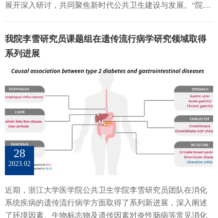
尿病前期人群相比，在肥胖人群中，逆转为正常血糖者的全
展开深入研讨，共同聚焦新时代公共卫生建设与发展。“院长
肿瘤领域的一系列应用，包括确定带有特定药物靶点的人
因死亡风险（HR=1.1, 95% CI: 0.82-1.49）显著低于持续性糖
峰会”于3月25日举行。浙江大学党委书记任少波教授、浙江
群、描述患者特征及治疗标准、评估抗肿瘤药物疗效及不良
尿病前期者（HR=1.33, 95% CI: 1.10-1.62）。此外，逆转为正
省卫生健康委员会王仁元主任、北京大学公众健康与重大疫
反应等，并进一步对中国真实世界研究作了未来展望。孙亮
我院李雪研究员课题组在遗传流行病学研究领域取得
常血糖的人如果当前吸烟，其全因死亡风险明显高于从不吸
情防控战略研究中心主任李立明教授、中国科学院高福院
研究员围绕“精准营养”对其团队近年来开展的队列研究与干
烟但持续处于糖尿病前期的人（HR=1.6, 95% CI: 1.31-
系列进展
士、清华大学万科公共卫生与健康学院常务副院长梁万年教
预研究展开介绍，其中包括膳食因素和遗传因素对血液脂质
1.96），也高于此前已戒烟且恢复为正常血糖的人。图1：糖
授、浙江大学副校长李晓明教授、哈尔滨医科大学副校长孙
的影响，以及膳食模式干预对心血管代谢性疾病影响的最新
尿病前期转化状态与可改变危险因素对死亡风险的影响进一
长颢教授、宁夏医科大学副校长刘志宏教授、昆明医科大学
发现。袁长征研究员在老龄化以及营养同认知衰退生物学机
步的分析表明，逆转为正常血糖者如果保持积极运动，其预
副校长李燕教授、浙江树人大学校长李鲁教授、浙江省预防
制证据支撑的背景下，通过对国内外队列研究数据库进行的
期寿命将比缺乏运动的持续性糖尿病前期人群延长2.5年。与
医学会会长叶真、来自全国各地共22所公共卫生学院的院长
综合分析，开展了有关MIND膳食模式与老年痴呆、认知功能
从不吸烟的持续性糖尿病前期人群相比，逆转为正常血糖的
和领导、浙江省和杭州市疾病预防控制中心、杭州市卫生健
方面的一系列研究，填补了这一领域的空白。 黄存瑞教授作
人如当前吸烟，预期寿命将缩短3.6年；持续处于糖尿病前期
康委员会领导，以及国内公共卫生领域知名专家学者和浙江
青年论坛报告涂华康教授作青年论坛报告孙亮研究员作青年
者如仍吸烟，预期寿命也将缩短3.6年。综上所述，糖尿病前
大学公共卫生学院师生代表近300余人参加会议。 第三届公
论坛报告袁长征研究员作青年论坛报告周旭东教授的报告强
28
期人群即使逆转为正常血糖，也应该持续保持健康的生活方
共卫生建设与发展高峰论坛合影第三届公共卫生建设与发展
调了实施科学以政策落地的形式在改善公众健康方面的重要
2023.02
式，以降低死亡风险。这些发现强调了糖尿病前期患者改变
高峰论坛院长峰会会场大会开幕式由浙江大学公共卫生学院
意义，并提出了强化项目的基层优先性、激励并留住村医、
生活方式的重要性，对于预防糖尿病及其相关并发症具有重
院长吴息凤教授主持。开幕式首先由浙江大学党委书记任少
构建培训体系等一系列优化政策。王海帅研究员重点介绍了
近期，浙江大学医学院公共卫生学院李雪研究员团队在消化
要的公共卫生意义。浙江大学公共卫生学院吴息凤教授为本
波致辞。任少波向为抗击疫情付出巨大努力、作出重大贡献
深度学习在自闭症智能筛查、抑郁症智能预测以及其他疾病
系统疾病的遗传流行病学方面取得了系列新进展，深入阐述
文的通讯作者，浙江大学公共卫生学院2020级博士生曹志、
的医药和公共卫生界的同志们，致以崇高的敬意和衷心的感
精准医疗中的应用。他利用致病基因突变、行为量表、面部
了环境因素、生物标志物及遗传因素对炎性肠病等常见消化
浙江大学公共卫生学院李文渊研究员、温启邦教授为本文共