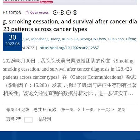
者队列中选取了在2001-2014年期间确诊的114,430名患者（包
括24种肿瘤类型），调查了每位患者首次来癌症中心时的流
行病学信息，收集了他们在诊断过程中的身高及体重。患者
中，30.7%肥胖， 35.8%超重，31.5%属于标准体重，2.0%体
30
重过轻。并且，研究团队对患者进行了平均7.2年的随访，其
2022.08
中42%（48,340）的患者死亡。研究团队基于间隔时间比例加
权的方法计算了患者在围诊断期的平均BMI，且由于BMI与死
2022年8月30日，我院院长吴息凤教授团队的论文《Smoking,
亡风险呈非线性关系，选择采用限制性立方样条分析法，以
smoking cessation, and survival after cancer diagnosis in 128,423
BMI为22.5作为对照，并在模型中控制了潜在的混杂偏倚，绘
patients across cancer types》在《Cancer Communications》杂志
制了BMI与死亡风险关系的K-M生存曲线，应用Cox比例风险
（影响因子：15.283）发表，指出了吸烟与癌症生存期有显著
模型进行多因素调整，并使用简略寿命表法计算期望寿命，
相关性。该论文通过直观的数据分析对比，进一步证实了吸
以探究癌症患者的围诊断期BMI和诊断后全因死亡率之间的
烟对癌症患者死亡风险增加的影响。论文科研团队对来自MD
前瞻性关联。研究结果表明：（1）立方样条分析显示，围诊
安德森癌症患者和幸存者队列的数据进行了系统研究，数据
每页
14
记录
总共
66
记录
第一页
<<上一页
下一页>>
尾页
断期BMI与死亡风险存在J型关系，即当BMI<22.5时，随BMI
纳入了来自23种癌症的共计128423名患者，分析了他们的吸
页码
2
/
5
跳转到
降低，死亡风险升高；而BMI>22.5时，随BMI升高，死亡风
烟情况与死亡风险之间的关系。在所有的患者中，约10.9%是
险先降低再升高。在BMI为29.6-34.2时，死亡风险达到最低
吸烟者，39.5%戒烟，49.6%从未吸烟。在中位7.6年的随访期
（图2）。图2 围诊断期BMI与肿瘤诊断后全因死亡率关系的