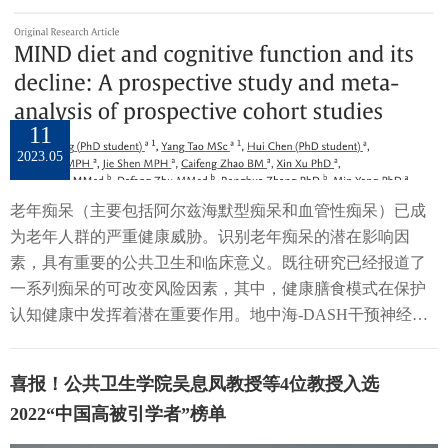
验，探讨了全球公民诚实的问题，并且对各个国家的诚实度
从高到低进行排序。令人震惊的是，中国的诚实水平被放在
最末！ 这篇文章引发了大量质疑，其中最主要的一点就是他
们对诚实的衡量方法——电子邮件的回复率。实际上，“助人
为乐”是中华民族的传统美德，对于助人者和受助者而言，这
11
都是一个典型的“共赢”情景，理应受到更少的“警惕”；而
2023.05
Cohn的研究结果与传统文化和其他研究结论相悖。对于不同
实验现场的文化差异欠缺考虑的研究是有硬伤的，亟需进一
老年痴呆（主要包括阿尔兹海默型痴呆和血管性痴呆）已成
步的探索来揭示不同文化背景下的公民对“诚实行为”的界定
为老年人群的严重健康威胁。识别老年痴呆的潜在影响因
差异。2019年暑期开始，本团队启动了一项多中心（10个城
素，具有重要的公共卫生和临床意义。既往研究已经报道了
市）的现场实验，联合来自15所大学的100多位教师、学生和
一系列痴呆的可改变风险因素，其中，健康膳食模式在保护
外籍科研助理来复制Cohn等人2019年的研究。我们不仅复制
认知健康中发挥着潜在重要作用。地中海-DASH干预神经退
了Cohn论文的研究设计细节，而且对其进行了进一步的补充
行性病变（MIND）膳食模式，结合了地中海膳食和得舒
和改进，包括补充了“钱包回收率”而非单一的“电子邮件回复
DASH膳食的特征，建议多摄入天然健康植物性食物，而限
率”作为额外的公民诚实度的衡量标准，以及实时观察丢失钱
喜报！公共卫生学院吴息凤教授等4位教授入选
制部分动物性食物以及高饱和脂肪食物的摄入，并特别强调
包的处理情况，事后对这些机构的员工进行正式调查，了解
2022“中国高被引学者”榜单
摄入富含维生素和膳食抗氧化物质的绿叶蔬菜和浆果。然
他们是如何处理的。我们发现，如果仅用电子邮件回复率来
而，目前关于MIND膳食模式与老年认知健康的人群关联研究