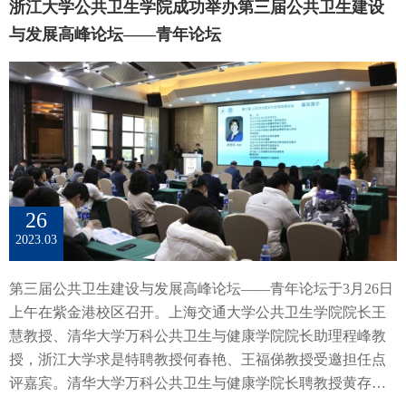
浙江大学公共卫生学院成功举办第三届公共卫生建设
使用食物频率问卷收集了受访者的长期膳食摄入信息，计算
人群来说，其死亡风险显著降低。研究背景糖尿病前期是指
Q. (2019). Ingroup vigilance in collectivistic cultures. Proceedings
MIND膳食评分（范围:0-15）。研究发现，较高的MIND膳食
与发展高峰论坛——青年论坛
血糖水平高于正常但低于糖尿病诊断标准的状态，是发展为2
of the National Academy of Sciences, 116(29), 14538.
评分与较低的老年痴呆风险相关（MIND评分每增加3分的风
型糖尿病的重要阶段，通常以轻度胰岛素抵抗和β细胞功能障
doi:10.1073/pnas.1817588116Cohn, A., Maréchal, M. A.,
险比HR = 0.83；95%置信区间CI: 0.72-0.95, P-趋势=0.011,
碍为特征。全球有3.52亿人处于该状态，而据中国最新的全国
Tannenbaum, D., & Zünd, C. L. (2019). Civic honesty around the
I2=0%)。该研究进一步检索了当前已发表的有关MIND膳食模
代表性调查显示，2018年糖尿病前期的患病率为38.1%。与2
globe. Science, 365(6448), 70-73.Yang, Q.#*, Zhang, W.#, Liu,
式依从性与老年痴呆风险关联的队列研究，在对11项队列研
型糖尿病一样，糖尿病前期也被认为与心血管疾病、慢性肾
S.*, Gong, W., Han, Y., Lu, J., Jiang, D., Nie, J., Lyu, X., Liu, R.,
究的荟萃分析中（224,049名受访者，5279例新发老年痴呆）
脏疾病、癌症、痴呆和死亡的风险增加相关。以往的证据表
Jiao, M., Qu, C., Zhang, M., Sun, Y., Zhou, X.*, Zhang, Q.
发现，与MIND评分最低的人群相比，MIND膳食评分最高的
明，从糖尿病前期进展为糖尿病与死亡风险增加有关。然
Unraveling Controversies over Civic Honesty Measurement: An
人群老年痴呆风险显著较低（最高三分位数相比于最低三分
而，从糖尿病前期逆转为正常血糖水平与死亡风险之间的关
Extended Field Replication in China . Proceedings of the National
26
位数HR: 0.83, 95% CI: 0.76-0.90, I2=35%）。图2. MIND膳食
联还没有得到充分解释。本研究旨在探讨糖尿病前期转化状
Academy of Sciences.原文链接：
2023.03
模式依从性（最高三分位数相比于最低三分位数）与老年痴
态与死亡风险之间的关系，并分析可改变危险因素的作用。
https://www.pnas.org/doi/10.1073/pnas.2213824120
呆的关联上述研究受到中国营养学会“全民营养科研基金”、
研究方法为了研究糖尿病前期转化状态与死亡风险之间的关
第三届公共卫生建设与发展高峰论坛——青年论坛于3月26日
美国阿尔兹海默协会（Alzheimer’s’ Association）和”浙江大学-
系，课题组利用中国台湾MJ队列进行了观察性研究。根据确
上午在紫金港校区召开。上海交通大学公共卫生学院院长王
世界顶尖大学合作计划”的支持。研究还受到来自哈佛大学、
定的纳入和排除标准，本研究共纳入45782名处于糖尿病前期
慧教授、清华大学万科公共卫生与健康学院院长助理程峰教
浙江省疾病预防控制中心、复旦大学、拉什大学、德州大
的成年人，平均年龄为44.6岁，其中63%为男性。在此研究
授，浙江大学求是特聘教授何春艳、王福俤教授受邀担任点
学、波士顿大学等机构合作者指导与帮助。袁长征研究员课
中，糖尿病前期根据美国糖尿病协会（ADA）标准被定义
评嘉宾。清华大学万科公共卫生与健康学院长聘教授黄存
题组计划在未来进一步通过观察性研究和干预研究探索MIND
为：空腹血糖5.6～6.9 mmol/L，无自报糖尿病且无降糖药物