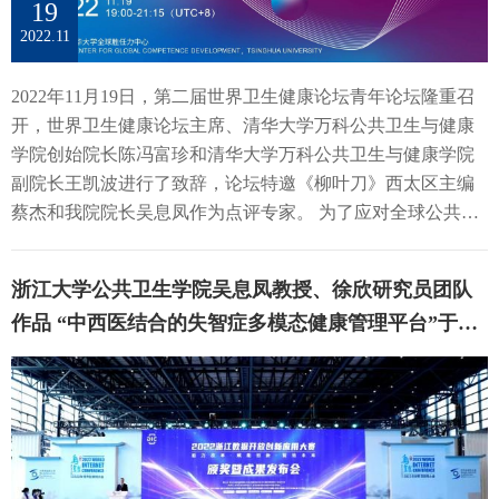
教学、科研领域全方位的国际交流合作，深度参与全球健康
宾讨论（一） 学院建设交流第二环节，分别由浙江大学董恒
19
更科学地积极作为。那么，我们能够有信心应对未来疫情的
服务，为区域性公共卫生与健康提供技术支持，助力提升我
进教授、南方医科大学毛琛教授、宁夏医科大学刘志宏教授
2022.11
挑战吗？吴息凤给出了十分肯定的答案，她认为，三年的抗
国公共卫生在全球健康领域中的影响力和话语权。随后，大
和重庆医科大学邱景富教授主持。华中科技大学潘安教授分
疫经验给了我们充足的“底气”。“三年多来，全国人民同舟共
数据健康科学系、流行病与卫生统计学系、环境医学系、营
享了华科公卫在人才培养、学科研究、师资队伍建设、社会
2022年11月19日，第二届世界卫生健康论坛青年论坛隆重召
济，取得的成就意义深远，不仅最大化地减少了人民的生命
养与食品卫生学系、毒理学系、社会医学系分别进行了年度
服务和国际合作等方面取得的重要成果；安徽医科大学王华
开，世界卫生健康论坛主席、清华大学万科公共卫生与健康
损失，也为疫苗和药物的研发赢得了宝贵的时间，同时迎来
工作汇报。各学科系从科系概况、师资力量、教育教学、学
教授分享了安医大对4C+育人模式进行探索实践的经验和启
学院创始院长陈冯富珍和清华大学万科公共卫生与健康学院
了病毒毒性减弱的契机，体现出我们完全具备应对大规模公
生培养、科学研究、社会服务等方面对本年度工作成果进行
发；四川大学张本教授介绍了华西公卫学院“医防融合”建设
副院长王凯波进行了致辞，论坛特邀《柳叶刀》西太区主编
共健康威胁的能力。”夯实“底气”，也要做足“功课”。“接下
了报告，并提出了对未来工作的展望。在本年度，各学科系
高水平公共卫生学院的成果和展望；山西医科大学王彤教授
蔡杰和我院院长吴息凤作为点评专家。 为了应对全球公共卫
去，要为最后的‘决战’做好充分的思想和物质准备。”吴息凤
坚持教学、科研、实践、社会服务等多方位一体化发展，在
系统介绍了“三阶段三考核”实践能力培养体系和“三打通三打
生健康领域的种种挑战，发挥科技的力量，推动青年学者积
说。在这场考验中，每个人作为自身健康的第一责任人，都
各个领域都获得了显著进步。在此基础上，更加坚持以学生
造”实践能力提升途径；中南大学胡国清教授通过对比国内外
极交流对话，本届青年论坛围绕“全民健康覆盖：科技力
扮演着至关重要的角色，“要迅速加强老年人、基础病患者等
浙江大学公共卫生学院吴息凤教授、徐欣研究员团队
为中心，为学生提供更高质量的教育教学服务；积极参与国
MPH专业学位研究生培养现状的差异，总结了我国在培养目
量”这一主题，诚挚邀请来自全球卫生健康领域的青年学者分
重点高危人群的免疫接种，继续积极做好宣传引导，提高公
家重大科学立项以及国际项目合作，产出更具有影响力的标
作品 “中西医结合的失智症多模态健康管理平台”于浙
标、培养课程、社会实践和毕业考核等方面存在的不足以及
享自己的科研工作，阐述科学技术在卫生健康领域发挥的重
众自我防护意识，让大家有备无患，避免产生恐慌情绪。”与
杆成果；加强国内、国际交流合作，扩大在各领域的影响
面临的挑战；吉林大学刘雅文教授介绍了吉大公卫学院科教
江数据开放创新应用大赛获奖
要作用，实现全民健康覆盖，携手构建人类命运共同体。吴
此同时，吴息凤表示，全社会都要行动起来。“作为公共卫生
力；积极投入社会服务，推动科研成果落地转化等，力争发
协同、立足本省、服务国家的理念，并分享了高水平公共卫
息凤教授作为特邀点评专家出席。点评专家们认真听取了青
和疾病防控领域的科研工作者，我们始终强调疫情防控的科
挥好各科系的专业优势，围绕着健康中国的战略需求，面向
生学院的建设方案；天津医科大学周东明教授介绍了在教育
年学者们的汇报，并对他们的工作成果进行了客观、专业的
学性。面对可能出现的大量新冠感染者就医的情形，可以利
世界生命科技前沿，为建设中国特色的世界一流公共卫生学
教学、科学研究、学术交流和平台建设等方面取得的成果，
审查。同时专家们也从专业性、可行性等角度向青年学者们
用相关流行病学和临床指标预判危重的概率,进行科学的分流
院而努力奋斗。本次会议中，求是特聘教授杨仕贵和百人计
并对高水平公卫学院建设存在的问题和难点提出建议和设
提出了诸多建设性意见和建议，也对他们在公共卫生健康领
和引导。其次，还可以利用大数据和人工智能技术持续监
划研究员周春、张宁、袁长征、徐欣、刘足云、徐小林、何