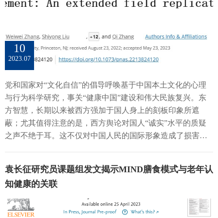
10
2023.07
党和国家对“文化自信”的倡导呼唤基于中国本土文化的心理
与行为科学研究，事关“健康中国”建设和伟大民族复兴。东
方智慧，长期以来被西方强加于国人身上的刻板印象所遮
蔽；尤其值得注意的是，西方舆论对国人“诚实”水平的质疑
之声不绝于耳。这不仅对中国人民的国际形象造成了损害，
也令我国的社会治理体系和诚信文化建设面临挑战。本文的
发表有助于厘清在领域内有影响的研究范式对中国公民诚信
袁长征研究员课题组发文揭示MIND膳食模式与老年认
的衡量问题，并提供基于文化视角的考量。2019年7月20日，
知健康的关联
一篇题为Civic honesty around the globe的文章在Science上发
表。在这篇文章中，研究者Cohn等人通过在40个国家的酒
店、警察局、邮局、银行、文化场馆等公共机构的现场实