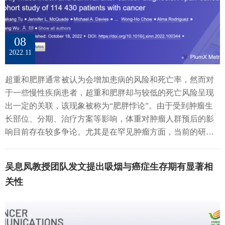
开放创新应用大赛是深入贯彻 “数字浙江”战略，全面实施数
瓦。
字化改革，加快推进公共数据开放共享下，探索出的一条以
数据开放赋能发展，助力“两个先行”的浙江路径。连续三届
08
以来，大赛紧扣时代主题，充分发动社会力量，吸引了一大
2022.11
批有想法、懂技术、敢于创新的优秀企业和科研团队参赛，
涌现出一批经济、社会价值较高的优秀作品，并持续推动项
超重和肥胖通常被认为会增加患病的风险和死亡率，然而对
目落地转化，不断以“示范效应”带动应用孵化，助力浙江从
于一些慢性疾病患者，超重和肥胖却与较低的死亡风险呈现
制度、技术、生态三方面发力，在确保数据安全的前提下，
出一定的关联，该现象被称为“肥胖悖论”。由于受到肿瘤生
实现公共数据“应开放、尽开放”，让数据真正“跑起来、活起
长部位、分期、治疗方案等影响，体重对肿瘤人群预后的影
来、用起来”。
响目前存在较多争论。尤其是在罕见肿瘤方面，当前的研究
数据较为匮乏。因此，基于大样本量对全癌种开展体重-生存
关系的研究显得尤为重要。2022年11月8日，我院吴息凤教授
吴息凤教授团队发文提出吸烟与癌症生存期有显著相
研究团队在The Innovation杂志上发表了论文Body mass index
关性
and survival after cancer diagnosis: A pan-cancer cohort study of
114430 patients with cancer，提出了超重或轻度肥胖的围诊断
期BMI与癌症患者生存率的提高有关。图1 图文摘要研究团队
根据既定的纳入排除标准，从MD Anderson癌症中心的癌症患