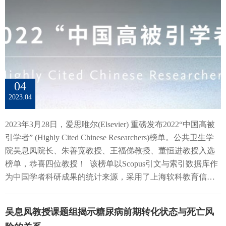
衡量“诚实”，是可以重复Cohn的研究的，但电子邮件回复率
仍然比较匮乏。 近日，浙江大学医学院公共卫生学院袁长征
（27.4%）远远低于钱包回收率（77.8%），说明 “电子邮件
研究员课题组在MIND膳食模式与老年认知健康的营养流行病
回复率”无法真实反映公民的诚实程度！更重要的是，电子邮
学研究取得新进展，相关研究成果分别发表于《American
件回复率与国家层面集体主义指数显著负相关（r=-0.780，
Journal of Clinical Nutrition (AJCN)》和《JAMA Psychiatry》。
p<0.01）；但我们的复制研究显示，钱包回收率与中国不同
MIND膳食模式与认知功能及其衰退的关联（AJCN, 2023）
区域的集体主义指数显著正相关（r=0.456，p<0.001）！这些
2023年4月，袁长征研究员课题组在《American Journal of
结果进一步丰富了我们对集体主义文化内涵和外延的认知，
04
Clinical Nutrition》发表了题为《MIND diet and cognitive
并揭示了Cohn等人研究的底层缺陷：对“诚实”的定义是受到
2023.04
function and its decline: A prospective study and meta-analysis of
集体主义文化的影响的，但他们却对文化变量欠缺考虑。在
prospective cohort studies》的研究论文。该研究基于4066名中
类似中国这样的集体主义文化中，表面上的保守、谨慎和自
2023年3月28日，爱思唯尔(Elsevier) 重磅发布2022“中国高被
国中老年人群开展个体数据分析，并纳入当前发表的所有相
我约束比外在表现出的独立、社交和自信更受重视；群体功
引学者” (Highly Cited Chinese Researchers)榜单。公共卫生学
关文献进行荟萃分析，探索MIND膳食模式依从性与认知功能
能需要行为约束、克制和服从。“等待失主来找”这样的被动
院吴息凤院长、朱善宽教授、王福俤教授、董恒进教授入选
及其衰退的关系。研究纳入了中国营养与健康调查（CHNS，
行为意味着克制和自我约束，因而是成熟、有控制力的表
榜单，恭喜四位教授！ 该榜单以Scopus引文与索引数据库作
1997-2006）的4066名受访者，使用24小时膳食回顾法收集了
现，更能代表诚实行为。而像“主动发邮件”这种行为，作为
为中国学者科研成果的统计来源，采用了上海软科教育信息
受访者的膳食摄入信息，计算了调整后的MIND膳食模式评分
追求自主的行为，所以会被集体主义文化下的人们认为是不
咨询有限公司开发的方法。本次榜单共计上榜5216人，来自
（范围:0-12），并使用修订版认知功能电话问卷评估认知功
受鼓励的，从而不适宜于代表该文化下的诚实行为。我们的
504所高校、企业及科研机构，覆盖了教育部10个学科领域、
能。研究中位随访时间为3年。结果发现，较高的MIND膳食
吴息凤教授课题组揭示糖尿病前期转化状态与死亡风
工作进一步证明了在测量公民“诚实”的研究中，文化考量的
84个一级学科。
评分与更好的认知功能及更慢的认知功能下降相关。MIND膳